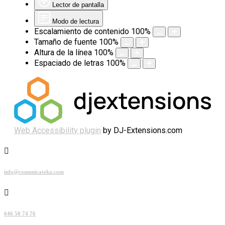
Lector de pantalla
Modo de lectura
Escalamiento de contenido
100
%
Tamaño de fuente
100
%
Altura de la línea
100
%
Espaciado de letras
100
%
Web Accessibility plugin
by DJ-Extensions.com
Skip
to
content
info@comunicateka.com
646 50 74 76