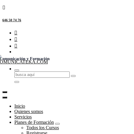
646 50 74 76
Comunicación y Formación
Buscar:
Inicio
Quienes somos
Servicios
Planes de Formación
Todos los Cursos
Registrarse