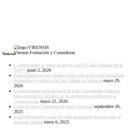
Virensis Formación y Consultoria
Notícias
Comunicateka se suma al apoyo a la IX Gala Solidaria de la
APPV
junio 2, 2026
Participamos en una jornada sobre educación transformadora,
feminismos y saberes del Sur Global en València
mayo 29,
2026
Comunicateka participa en el II Foro Crossmedia-Valencia
para analizar los desafíos de la inteligencia artificial en la
comunicación
mayo 22, 2026
Como se hizo: Estrategia de marca personal
septiembre 20,
2025
El nivel formativo cada vez más importante para acceder al
mercado laboral
enero 6, 2025