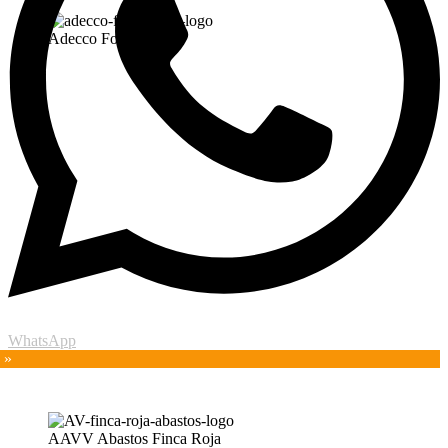
Adecco Formación
WhatsApp
 »
AAVV Abastos Finca Roja